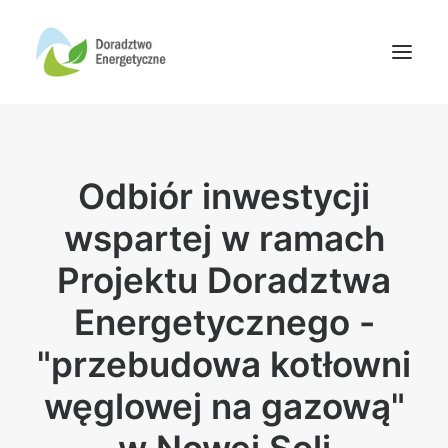
Oferta doradców
Odbiór inwestycji
Aktualności
Wydarzenia
wspartej w ramach
Oferta finansowania
Projektu Doradztwa
Wiedza
Energetycznego -
Media
"przebudowa kotłowni
Kontakt
węglowej na gazową"
Wyszukiwanie