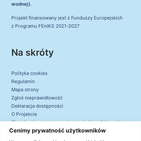
wodnej).
Projekt finansowany jest z Funduszy Europejskich
z Programu FEnIKS 2021-2027
Na skróty
Polityka cookies
Regulamin
Mapa strony
Zgłoś nieprawidłowość
Deklaracja dostępności
O Projekcie
Obowiązek przestrzegania zasad równościowych
Cenimy prywatność użytkowników
oraz warunków podstawowych
Klauzule informacyjne