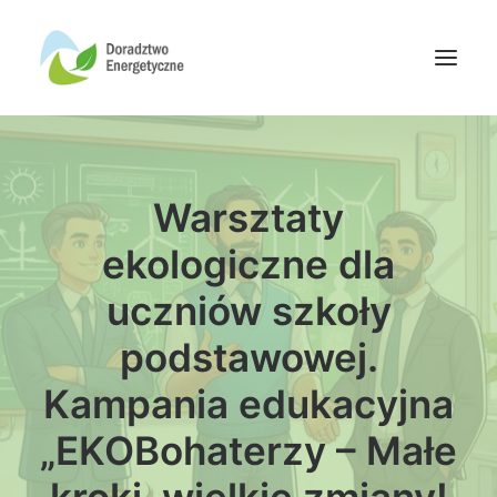
Oferta doradców
Warsztaty
Aktualności
Wydarzenia
ekologiczne dla
Oferta finansowania
uczniów szkoły
Wiedza
podstawowej.
Media
Kampania edukacyjna
Kontakt
„EKOBohaterzy – Małe
Wyszukiwanie