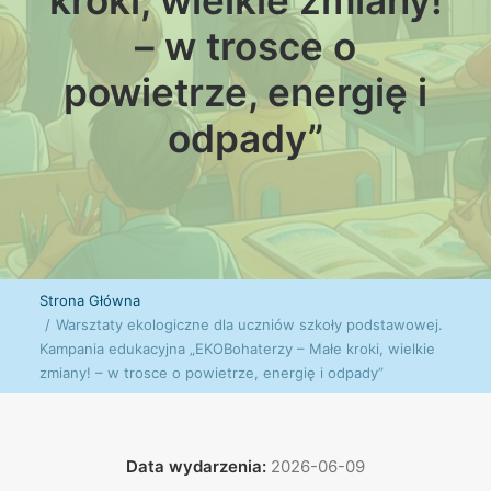
kroki, wielkie zmiany!
– w trosce o
powietrze, energię i
odpady”
Strona Główna
Warsztaty ekologiczne dla uczniów szkoły podstawowej.
Kampania edukacyjna „EKOBohaterzy – Małe kroki, wielkie
zmiany! – w trosce o powietrze, energię i odpady”
Data wydarzenia:
2026-06-09