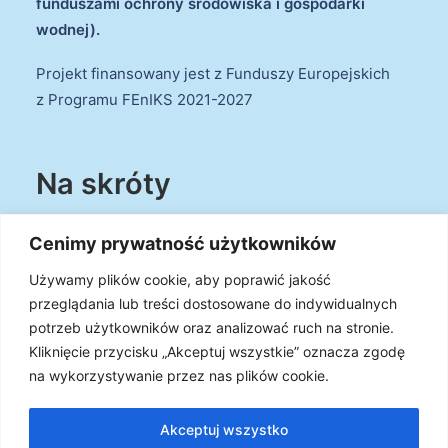
funduszami ochrony środowiska i gospodarki
wodnej).
Projekt finansowany jest z Funduszy Europejskich
z Programu FEnIKS 2021-2027
Na skróty
Cenimy prywatność użytkowników
Polityka cookies
Regulamin
Używamy plików cookie, aby poprawić jakość
Mapa strony
przeglądania lub treści dostosowane do indywidualnych
Zgłoś nieprawidłowość
potrzeb użytkowników oraz analizować ruch na stronie.
Kliknięcie przycisku „Akceptuj wszystkie” oznacza zgodę
Deklaracja dostępności
na wykorzystywanie przez nas plików cookie.
O Projekcie
Obowiązek przestrzegania zasad równościowych
Akceptuj wszystko
oraz warunków podstawowych