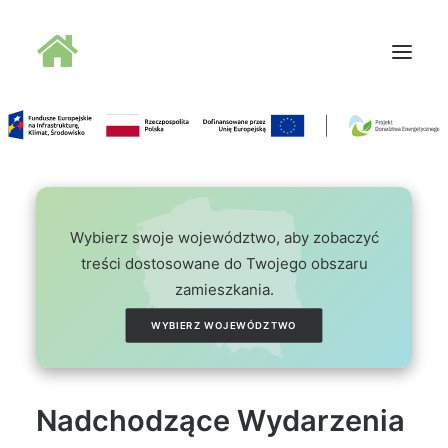
Oferta doradców
Aktualności
Wydarzenia
Wybierz swoje województwo, aby zobaczyć
Oferta finansowania
treści dostosowane do Twojego obszaru
zamieszkania.
Wiedza
Media
WYBIERZ WOJEWÓDZTWO
Kontakt
Nadchodzące Wydarzenia
Wyszukiwanie