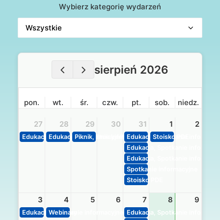
Wybierz kategorię wydarzeń
sierpień 2026
pon.
wt.
śr.
czw.
pt.
sob.
niedz.
27
28
29
30
31
1
2
Edukacja, Spotkanie informacyjne
Edukacja, Spotkanie informacyjne
Piknik, Stoisko PDE
Edukacja, Spotkanie informacy
Stoisko PDE
Edukacja, Spotkanie informacy
Edukacja, Spotkanie informacy
Spotkanie informacyjne
Stoisko PDE
3
4
5
6
7
8
9
Edukacja, Spotkanie informacyjne
Webinary
Edukacja, Spotkanie informacy