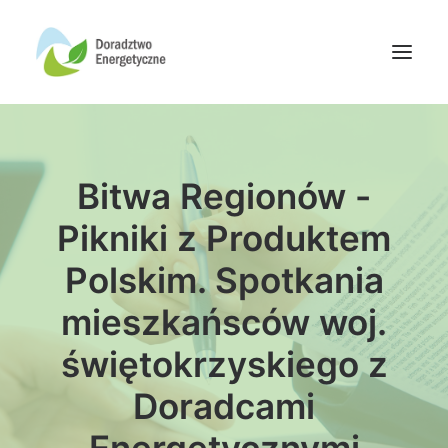
Oferta doradców
Bitwa Regionów -
Aktualności
Wydarzenia
Pikniki z Produktem
Oferta finansowania
Polskim. Spotkania
Wiedza
mieszkańsców woj.
Media
świętokrzyskiego z
Kontakt
Doradcami
Wyszukiwanie