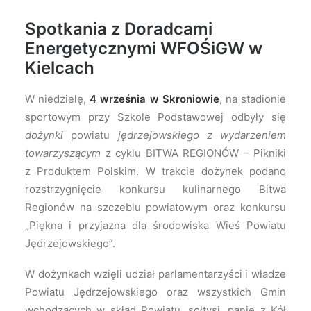
Spotkania z Doradcami
Energetycznymi WFOŚiGW w
Kielcach
W niedzielę,
4 września w Skroniowie
, na stadionie
sportowym przy Szkole Podstawowej odbyły się
dożynki
powiatu
jędrzejowskiego z wydarzeniem
towarzyszącym
z cyklu BITWA REGIONÓW – Pikniki
z Produktem Polskim. W trakcie dożynek podano
rozstrzygnięcie konkursu kulinarnego Bitwa
Regionów na szczeblu powiatowym oraz konkursu
„Piękna i przyjazna dla środowiska Wieś Powiatu
Jędrzejowskiego”.
W dożynkach wzięli udział parlamentarzyści i władze
Powiatu Jędrzejowskiego oraz wszystkich Gmin
wchodzących w skład Powiatu, sołtysi, panie z Kół