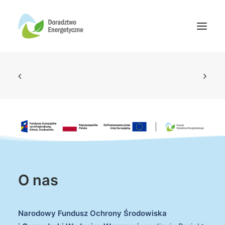
Oferta doradców
Aktualności
Wydarzenia
Oferta finansowania
Wiedza
Media
O nas
Kontakt
Narodowy Fundusz Ochrony Środowiska
Wyszukiwanie