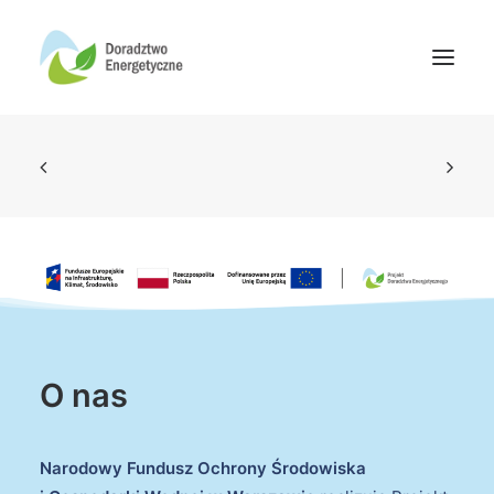
Oferta doradców
Aktualności
Wydarzenia
Oferta finansowania
Wiedza
Media
O nas
Kontakt
Narodowy Fundusz Ochrony Środowiska
Wyszukiwanie