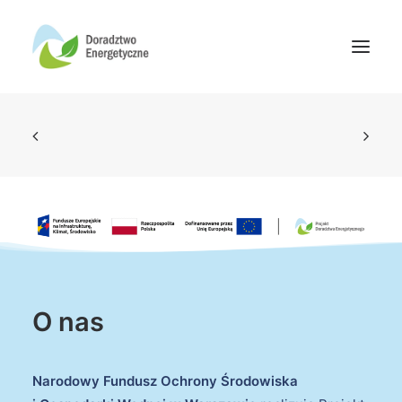
Oferta doradców
Aktualności
Wydarzenia
Oferta finansowania
Wiedza
Media
O nas
Kontakt
Narodowy Fundusz Ochrony Środowiska
Wyszukiwanie