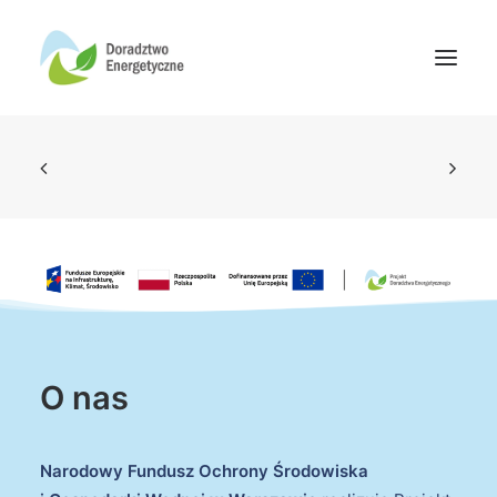
Oferta doradców
Aktualności
Wydarzenia
Oferta finansowania
Wiedza
Media
O nas
Kontakt
Narodowy Fundusz Ochrony Środowiska
Wyszukiwanie