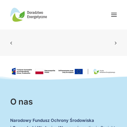
Oferta doradców
Aktualności
Wydarzenia
Oferta finansowania
Wiedza
Media
O nas
Kontakt
Narodowy Fundusz Ochrony Środowiska
Wyszukiwanie