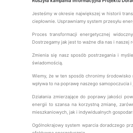
Ruszyła kampania informacyjna Projektu Dor
Jesteśmy w okresie największej w historii tran
ciepłownie. Usprawniamy system przesyłu energ
Proces transformacji energetycznej widocz
Dostrzegamy jak jest to ważne dla nas i naszej r
Zmienia się nasz sposób postrzegania i myślen
świadomością.
Wiemy, że w ten sposób chronimy środowisko n
wpływa to na poprawę naszego samopoczucia i ja
Działania zmierzające do poprawy jakości powi
energii to szansa na korzystną zmianę, zarów
mieszkaniowych, jak i indywidualnych gospoda
Ogólnokrajowy system wparcia doradczego prze
efektywną energetycznie.