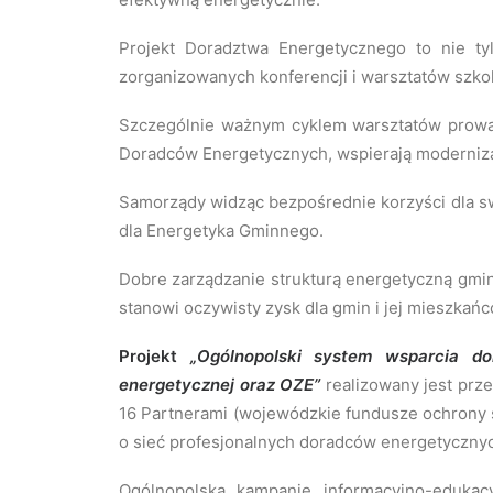
Projekt Doradztwa Energetycznego to nie tylk
zorganizowanych konferencji i warsztatów szko
Szczególnie ważnym cyklem warsztatów prowad
Doradców Energetycznych, wspierają modernizac
Samorządy widząc bezpośrednie korzyści dla sw
dla Energetyka Gminnego.
Dobre zarządzanie strukturą energetyczną gminy,
stanowi oczywisty zysk dla gmin i jej mieszkańc
Projekt
„Ogólnopolski system wsparcia do
energetycznej oraz OZE”
realizowany jest prz
16 Partnerami (wojewódzkie fundusze ochrony ś
o sieć profesjonalnych doradców energetyczny
Ogólnopolską kampanię informacyjno-eduka