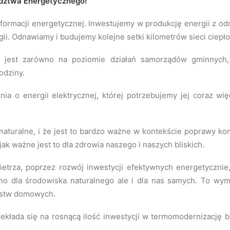
adztwa Energetycznego!
sformacji energetycznej. Inwestujemy w produkcję energii z o
ii. Odnawiamy i budujemy kolejne setki kilometrów sieci ciepł
ny jest zarówno na poziomie działań samorządów gminnych,
odziny.
ia o energii elektrycznej, której potrzebujemy jej coraz wię
aturalne, i że jest to bardzo ważne w kontekście poprawy kom
k ważne jest to dla zdrowia naszego i naszych bliskich.
etrza, poprzez rozwój inwestycji efektywnych energetycznie,
no dla środowiska naturalnego ale i dla nas samych. To wymi
rstw domowych.
kłada się na rosnącą ilość inwestycji w termomodernizację 