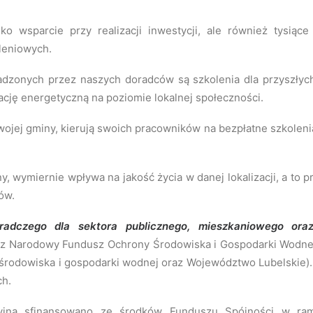
o wsparcie przy realizacji inwestycji, ale również tysiące 
leniowych.
zonych przez naszych doradców są szkolenia dla przyszłyc
ję energetyczną na poziomie lokalnej społeczności.
ojej gminy, kierują swoich pracowników na bezpłatne szkolenia
 wymiernie wpływa na jakość życia w danej lokalizacji, a to p
ów.
radczego dla sektora publicznego, mieszkaniowego oraz
ez Narodowy Fundusz Ochrony Środowiska i Gospodarki Wodnej 
rodowiska i gospodarki wodnej oraz Województwo Lubelskie). Pr
ch.
cyjna sfinansowano ze środków Funduszu Spójności w rama