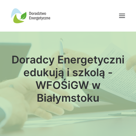
Oferta doradców
Doradcy Energetyczni
Aktualności
Wydarzenia
edukują i szkolą -
Oferta finansowania
WFOŚiGW w
Wiedza
Białymstoku
Media
Kontakt
Wyszukiwanie