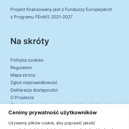
Projekt finansowany jest z Funduszy Europejskich
z Programu FEnIKS 2021-2027
Na skróty
Polityka cookies
Regulamin
Mapa strony
Zgłoś nieprawidłowość
Deklaracja dostępności
O Projekcie
Obowiązek przestrzegania zasad równościowych
Cenimy prywatność użytkowników
oraz warunków podstawowych
Klauzule informacyjne
Używamy plików cookie, aby poprawić jakość