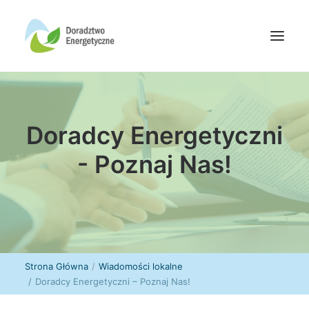
Oferta doradców
Doradcy Energetyczni
Aktualności
Wydarzenia
- Poznaj Nas!
Oferta finansowania
Wiedza
Media
Kontakt
Strona Główna
Wiadomości lokalne
Doradcy Energetyczni – Poznaj Nas!
Wyszukiwanie