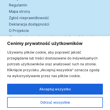
Regulamin
Mapa strony
Zgłoś nieprawidłowość
Deklaracja dostępności
O Projekcie
Obowiązek przestrzegania zasad równościowych
Cenimy prywatność użytkowników
oraz warunków podstawowych
Klauzule informacyjne
Używamy plików cookie, aby poprawić jakość
przeglądania lub treści dostosowane do indywidualnych
potrzeb użytkowników oraz analizować ruch na stronie.
Kliknięcie przycisku „Akceptuj wszystkie” oznacza zgodę
na wykorzystywanie przez nas plików cookie.
© 2026 Projekt Doradztwa Energetycznego. Wszystkie prawa
zastrzeżone
Akceptuj wszystko
Odrzuć wszystkie