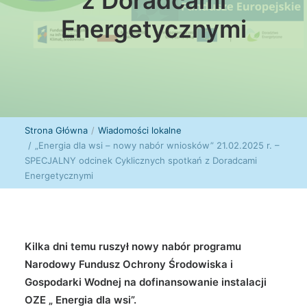
z Doradcami
Energetycznymi
Strona Główna
Wiadomości lokalne
„Energia dla wsi – nowy nabór wniosków” 21.02.2025 r. –
SPECJALNY odcinek Cyklicznych spotkań z Doradcami
Energetycznymi
Kilka dni temu ruszył nowy nabór programu
Narodowy Fundusz Ochrony Środowiska i
Gospodarki Wodnej na dofinansowanie instalacji
OZE „ Energia dla wsi”.