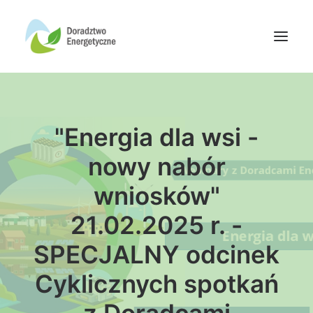
Oferta doradców
"Energia dla wsi -
Aktualności
Wydarzenia
nowy nabór
Oferta finansowania
wniosków"
Wiedza
21.02.2025 r. -
Media
SPECJALNY odcinek
Kontakt
Cyklicznych spotkań
Wyszukiwanie