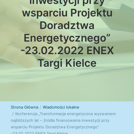
inwestycji przy
wsparciu Projektu
Doradztwa
Energetycznego”
-23.02.2022 ENEX
Targi Kielce
Strona Główna
Wiadomości lokalne
Konferencja „Transformacja energetyczna wyzwaniem
najbliższych lat – źródła finansowania inwestycji przy
wsparciu Projektu Doradztwa Energetycznego”
-23.02.2022 ENEX Targi Kielce