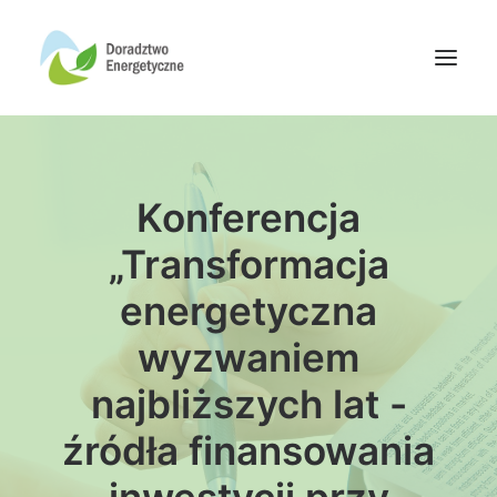
Oferta doradców
Konferencja
Aktualności
Wydarzenia
„Transformacja
Oferta finansowania
energetyczna
Wiedza
wyzwaniem
Media
najbliższych lat -
Kontakt
źródła finansowania
Wyszukiwanie