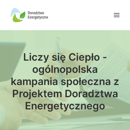
Oferta doradców
Liczy się Ciepło -
Aktualności
Wydarzenia
ogólnopolska
Oferta finansowania
kampania społeczna z
Wiedza
Projektem Doradztwa
Media
Energetycznego
Kontakt
Wyszukiwanie