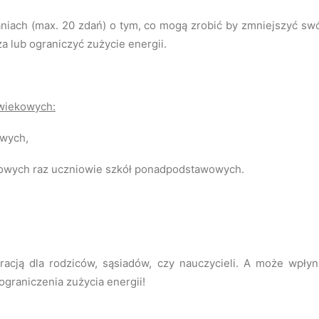
aniach (max. 20 zdań) o tym, co mogą zrobić by zmniejszyć swó
 lub ograniczyć zużycie energii.
 wiekowych:
owych,
wowych raz uczniowie szkół ponadpodstawowych.
acją dla rodziców, sąsiadów, czy nauczycieli. A może wpłyn
ograniczenia zużycia energii!