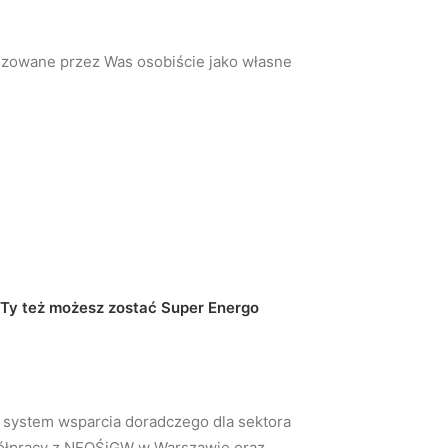
alizowane przez Was osobiście jako własne
Ty też możesz zostać Super Energo
i system wsparcia doradczego dla sektora
półpracy z NFOŚiGW w Warszawie oraz