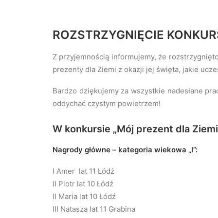
ROZSTRZYGNIĘCIE KONKURSU 
Z przyjemnością informujemy, że rozstrzygnięto
prezenty dla Ziemi z okazji jej święta, jakie uc
Bardzo dziękujemy za wszystkie nadesłane prace
oddychać czystym powietrzem!
W konkursie „Mój prezent dla Ziem
Nagrody główne – kategoria wiekowa „I”:
I Amer lat 11 Łódź
II Piotr lat 10 Łódź
II Maria lat 10 Łódź
III Natasza lat 11 Grabina