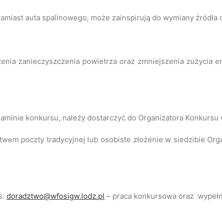
miast auta spalinowego, może zainspirują do wymiany źródła 
enia zanieczyszczenia powietrza oraz zmniejszenia zużycia e
laminie konkursu, należy dostarczyć do Organizatora Konkursu
ictwem poczty tradycyjnej lub osobiste złożenie w siedzibie O
s:
doradztwo@wfosigw.lodz.pl
– praca konkursowa oraz wypełni