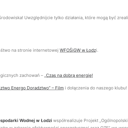
środowiska! Uwzględnijcie tylko działania, które mogą być zre
śtwo na stronie internetowej
WFOŚiGW w Łodz
i.
ogicznych zachowań –
„Czas na dobrą energię!
ztwo Energo Doradztwo” – Film
i dołączenia do naszego klubu!
spodarki Wodnej w Łodzi
współrealizuje Projekt „Ogólnopolsk
rstw w zakresie efektywności energetycznej oraz OZE” we ws