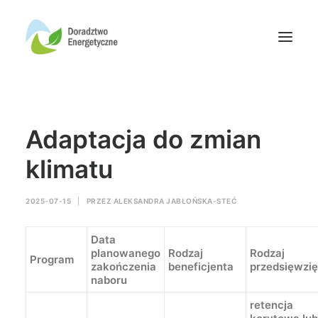
Oferta doradców
Adaptacja do zmian
Aktualności
Wydarzenia
klimatu
Oferta finansowania
2025-07-15
|
PRZEZ
ALEKSANDRA JABŁOŃSKA-STEĆ
Wiedza
Media
Data
Kontakt
planowanego
Rodzaj
Rodzaj
Program
zakończenia
beneficjenta
przedsięwzi
naboru
Wyszukiwanie
retencja