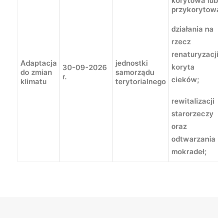
korytowa lub
przykorytow
działania na
rzecz
renaturyzacj
Adaptacja
jednostki
koryta
30-09-2026
do zmian
samorządu
r.
cieków;
klimatu
terytorialnego
rewitalizacji
starorzeczy
oraz
odtwarzania
mokradeł;