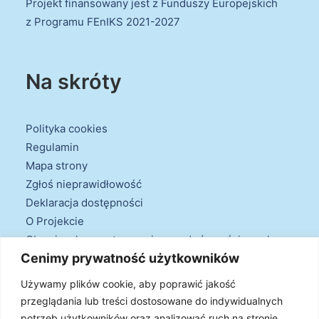
Projekt finansowany jest z Funduszy Europejskich
z Programu FEnIKS 2021-2027
Na skróty
Polityka cookies
Regulamin
Mapa strony
Zgłoś nieprawidłowość
Deklaracja dostępności
O Projekcie
Obowiązek przestrzegania zasad równościowych
Cenimy prywatność użytkowników
oraz warunków podstawowych
Klauzule informacyjne
Używamy plików cookie, aby poprawić jakość
przeglądania lub treści dostosowane do indywidualnych
potrzeb użytkowników oraz analizować ruch na stronie.