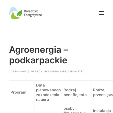
Oferta doradców
Agroenergia –
Aktualności
Wydarzenia
podkarpackie
Oferta finansowania
2025-08-05
|
PRZEZ
ALEKSANDRA JABŁOŃSKA-STEĆ
Wiedza
Media
Data
Kontakt
planowanego
Rodzaj
Rodzaj
Program
zakończenia
beneficjenta
przedsięw
naboru
Wyszukiwanie
osoby
instalacja