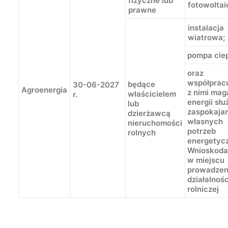
fizyczne lub
fotowoltai
prawne
instalacja
wiatrowa;
pompa cie
oraz
współprac
będące
30-06-2027
Agroenergia
z nimi mag
właścicielem
r.
energii sł
lub
zaspokajan
dzierżawcą
własnych
nieruchomości
potrzeb
rolnych
energetyc
Wnioskod
w miejscu
prowadzen
działalnośc
rolniczej