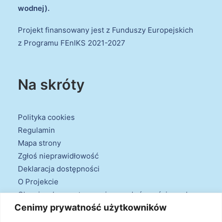
wodnej).
Projekt finansowany jest z Funduszy Europejskich
z Programu FEnIKS 2021-2027
Na skróty
Polityka cookies
Regulamin
Mapa strony
Zgłoś nieprawidłowość
Deklaracja dostępności
O Projekcie
Obowiązek przestrzegania zasad równościowych
Cenimy prywatność użytkowników
oraz warunków podstawowych
Klauzule informacyjne