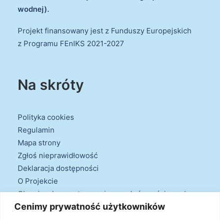
wodnej).
Projekt finansowany jest z Funduszy Europejskich
z Programu FEnIKS 2021-2027
Na skróty
Polityka cookies
Regulamin
Mapa strony
Zgłoś nieprawidłowość
Deklaracja dostępności
O Projekcie
Obowiązek przestrzegania zasad równościowych
Cenimy prywatność użytkowników
oraz warunków podstawowych
Klauzule informacyjne