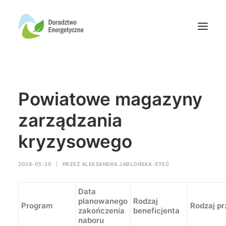
Oferta doradców
Powiatowe magazyny
Aktualności
Wydarzenia
zarządzania
Oferta finansowania
kryzysowego
Wiedza
Media
2026-05-20
|
PRZEZ
ALEKSANDRA JABŁOŃSKA-STEĆ
Kontakt
Data
planowanego
Rodzaj
Program
Rodzaj p
zakończenia
beneficjenta
Wyszukiwanie
naboru