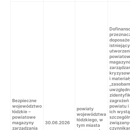
Dofinans
przeznacz
doposaże
istniejąc
utworzen
powiato
magazyn
zarządza
kryzysow
i materia
„zasobami
uwzględni
zidentyf
Bezpieczne
zagrożeń
województwo
powiatu i
powiaty
łódzkie –
ich wystą
województwa
powiatowe
szczegól
łódzkiego, w
magazyny
30.06.2026
związany
tym miasta
zarządzania
czynnika