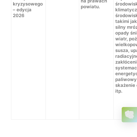
na prawach
kryzysowego
środowis
powiatu.
– edycja
klimatyc
2026
środowis
takimi ja
silny mró
opady śni
wiatr, po
wielkopo
susza, up
radiacyjn
zakłócen
systemac
energety
paliwowy
skażenie
itp.