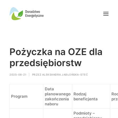
Oferta doradców
Pożyczka na OZE dla
Aktualności
Wydarzenia
przedsiębiorstw
Oferta finansowania
2025-08-21
|
PRZEZ
ALEKSANDRA JABŁOŃSKA-STEĆ
Wiedza
Media
Data
Kontakt
planowanego
Rodzaj
Rod
Program
zakończenia
beneficjenta
prz
naboru
Wyszukiwanie
Podmioty –