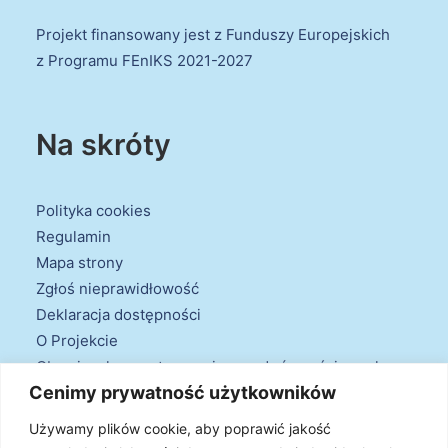
Projekt finansowany jest z Funduszy Europejskich
z Programu FEnIKS 2021-2027
Na skróty
Polityka cookies
Regulamin
Mapa strony
Zgłoś nieprawidłowość
Deklaracja dostępności
O Projekcie
Obowiązek przestrzegania zasad równościowych
Cenimy prywatność użytkowników
oraz warunków podstawowych
Klauzule informacyjne
Używamy plików cookie, aby poprawić jakość