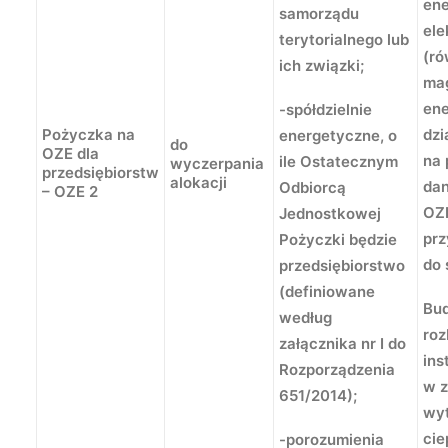
ene
samorządu
ele
terytorialnego lub
(ró
ich związki;
ma
ene
-spółdzielnie
Pożyczka na
dzi
energetyczne, o
do
OZE dla
na 
ile Ostatecznym
wyczerpania
przedsiębiorstw
alokacji
dan
Odbiorcą
– OZE 2
OZ
Jednostkowej
prz
Pożyczki będzie
do 
przedsiębiorstwo
(definiowane
Bu
według
ro
załącznika nr I do
ins
Rozporządzenia
w z
651/2014);
wy
cie
-porozumienia