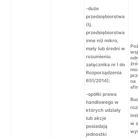
-duże
przedsiębiorstwa
(tj.
przedsiębiorstwa
inne niż mikro,
Po
mały lub średni w
wsp
rozumieniu
od
źró
załącznika nr I do
mo
Rozporządzenia
pr
651/2014);
na
sfi
-spółki prawa
Bu
handlowego w
ro
których udziały
ins
lub akcje
w z
posiadają
wy
jednostki