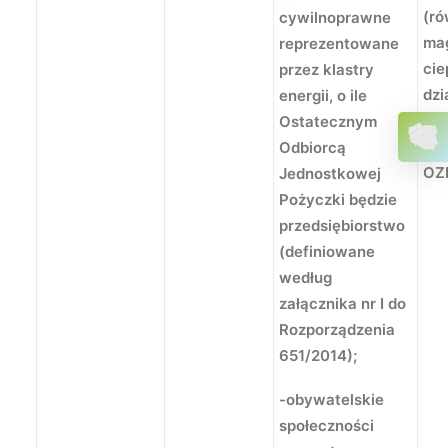
(ró
cywilnoprawne
ma
reprezentowane
cie
przez klastry
dzi
energii, o ile
na 
Ostatecznym
dan
Odbiorcą
OZE
Jednostkowej
Pożyczki będzie
przedsiębiorstwo
(definiowane
według
załącznika nr I do
Rozporządzenia
651/2014);
-obywatelskie
społeczności