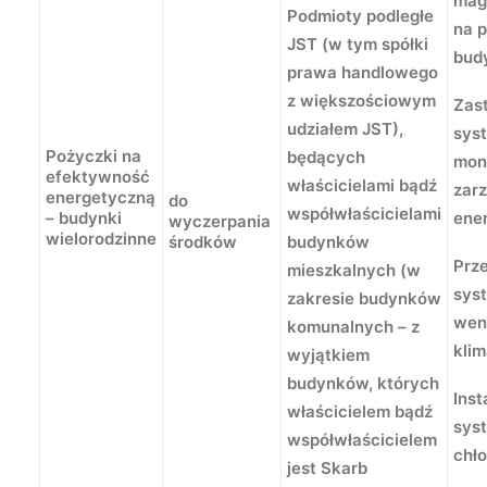
mag
Podmioty podległe
na 
JST (w tym spółki
bud
prawa handlowego
z większościowym
Zas
udziałem JST),
sys
Pożyczki na
będących
mon
efektywność
właścicielami bądź
zar
energetyczną
do
współwłaścicielami
– budynki
ene
wyczerpania
wielorodzinne
środków
budynków
Prz
mieszkalnych (w
sys
zakresie budynków
went
komunalnych – z
klim
wyjątkiem
budynków, których
Inst
właścicielem bądź
sys
współwłaścicielem
chł
jest Skarb