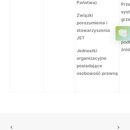
Państwa)
Prz
sys
Związki
grz
porozumienia i
wym
stowarzyszenia
ciep
JST
pod
źród
Jednostki
organizacyjne
posiadające
osobowość prawną