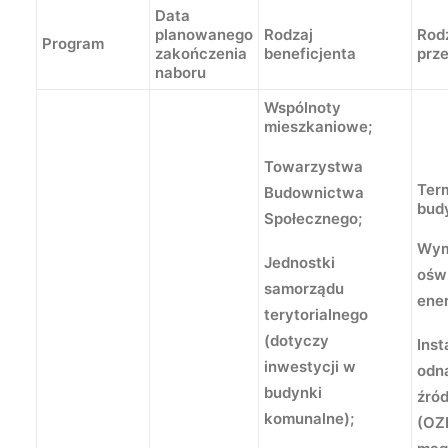
Data
planowanego
Rodzaj
Rod
Program
zakończenia
beneficjenta
prz
naboru
Wspólnoty
mieszkaniowe;
Towarzystwa
Ter
Budownictwa
bud
Społecznego;
Wym
Jednostki
oświ
samorządu
ene
terytorialnego
(dotyczy
Inst
inwestycji w
odn
budynki
źród
komunalne);
(OZ