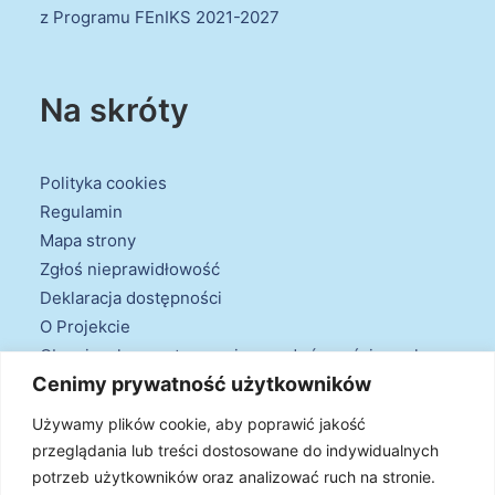
z Programu FEnIKS 2021-2027
Na skróty
Polityka cookies
Regulamin
Mapa strony
Zgłoś nieprawidłowość
Deklaracja dostępności
O Projekcie
Obowiązek przestrzegania zasad równościowych
Cenimy prywatność użytkowników
oraz warunków podstawowych
Klauzule informacyjne
Używamy plików cookie, aby poprawić jakość
przeglądania lub treści dostosowane do indywidualnych
potrzeb użytkowników oraz analizować ruch na stronie.