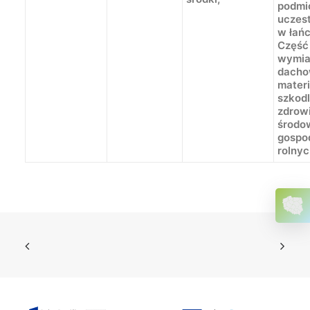
podmi
uczes
w łań
Część 
wymia
dacho
mater
szkodl
zdrowi
środo
gospo
rolnyc