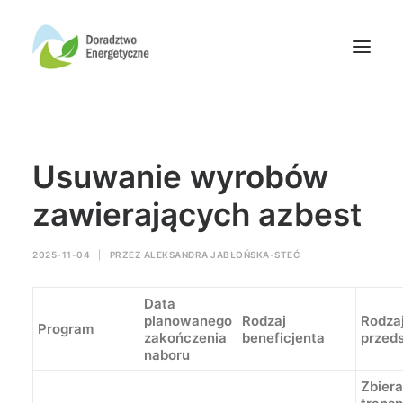
Oferta doradców
Usuwanie wyrobów
Aktualności
Wydarzenia
zawierających azbest
Oferta finansowania
2025-11-04
|
PRZEZ
ALEKSANDRA JABŁOŃSKA-STEĆ
Wiedza
Media
Data
Kontakt
planowanego
Rodzaj
Rodza
Program
zakończenia
beneficjenta
przed
naboru
Wyszukiwanie
Zbiera