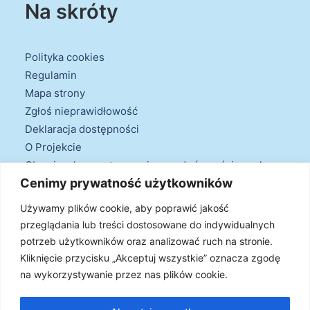
Na skróty
Polityka cookies
Regulamin
Mapa strony
Zgłoś nieprawidłowość
Deklaracja dostępności
O Projekcie
Obowiązek przestrzegania zasad równościowych
Cenimy prywatność użytkowników
oraz warunków podstawowych
Klauzule informacyjne
Używamy plików cookie, aby poprawić jakość
przeglądania lub treści dostosowane do indywidualnych
potrzeb użytkowników oraz analizować ruch na stronie.
Kliknięcie przycisku „Akceptuj wszystkie” oznacza zgodę
na wykorzystywanie przez nas plików cookie.
© 2026 Projekt Doradztwa Energetycznego. Wszystkie prawa
zastrzeżone