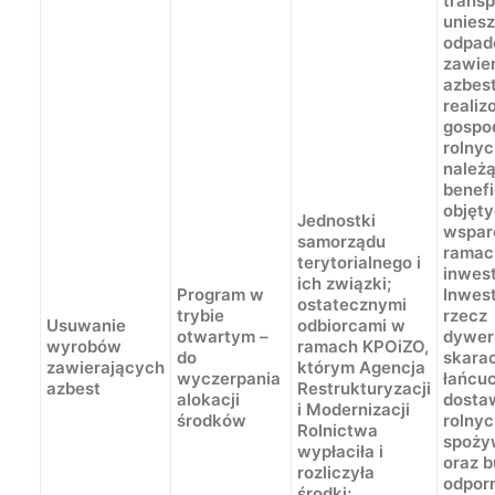
transp
uniesz
odpa
zawie
azbest
reali
gospo
rolny
należ
benef
objęt
Jednostki
wspar
samorządu
ramac
terytorialnego i
inwest
ich związki;
Program w
Inwes
ostatecznymi
trybie
rzecz
Usuwanie
odbiorcami w
otwartym –
dywers
wyrobów
ramach KPOiZO,
do
skara
zawierających
którym Agencja
wyczerpania
łańcu
azbest
Restrukturyzacji
alokacji
dosta
i Modernizacji
środków
rolnyc
Rolnictwa
spoży
wypłaciła i
oraz 
rozliczyła
odpor
środki;