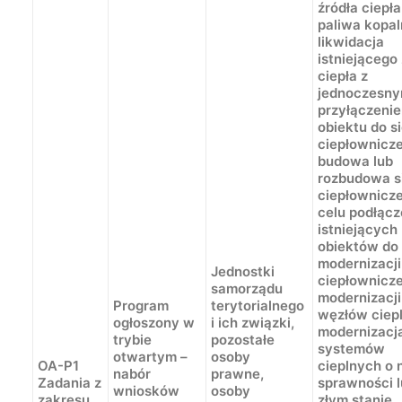
źródła ciepła
paliwa kopal
likwidacja
istniejącego
ciepła z
jednoczesn
przyłączeni
obiektu do si
ciepłownicze
budowa lub
rozbudowa s
ciepłownicze
celu podłącz
istniejących
obiektów do 
modernizacji
Jednostki
ciepłownicze
samorządu
modernizacji
Program
terytorialnego
węzłów ciep
ogłoszony w
i ich związki,
modernizacj
trybie
pozostałe
systemów
otwartym –
osoby
OA-P1
cieplnych o n
nabór
prawne,
Zadania z
sprawności 
wniosków
osoby
zakresu
złym stanie