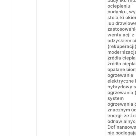
budynku (np
ociepleniu
budynku, wy
stolarki okie
lub drzwiowe
zastosowani
wentylacji z
odzyskiem c
(rekuperacji
modernizacj
źródła ciepła
źródło ciepła
opalane bio
ogrzewanie
elektryczne 
hybrydowy 
ogrzewania (
system
ogrzewania 
znacznym ud
energii ze źr
odnawialnyc
Dofinansowa
nie podlegaj