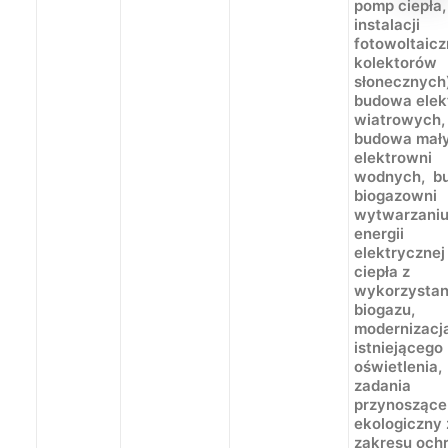
pomp ciepła,
instalacji
fotowoltaicz
kolektorów
słonecznych
budowa elek
wiatrowych,
budowa mał
elektrowni
wodnych, b
biogazowni
wytwarzani
energii
elektrycznej
ciepła z
wykorzysta
biogazu,
modernizacj
istniejącego
oświetlenia,
zadania
przynoszące
ekologiczny 
zakresu och