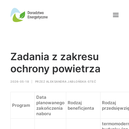
Oferta doradców
Zadania z zakresu
Aktualności
Wydarzenia
ochrony powietrza
Oferta finansowania
2026-05-18
|
PRZEZ
ALEKSANDRA JABŁOŃSKA-STEĆ
Wiedza
Media
Data
Kontakt
planowanego
Rodzaj
Rodzaj
Program
zakończenia
beneficjenta
przedsięwzi
naboru
Wyszukiwanie
termomodern