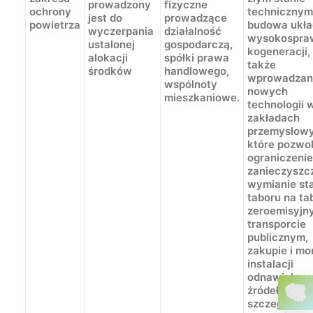
prowadzony
fizyczne
ochrony
technicznym
jest do
prowadzące
powietrza
budowa ukł
wyczerpania
działalność
wysokospra
ustalonej
gospodarczą,
kogeneracji,
alokacji
spółki prawa
także
środków
handlowego,
wprowadzan
wspólnoty
nowych
mieszkaniowe.
technologii 
zakładach
przemysłowy
które pozwo
ograniczenie
zanieczyszc
wymianie st
taboru na ta
zeroemisyjn
transporcie
publicznym,
zakupie i mo
instalacji
odnawialnyc
źródeł energi
szczególnoś