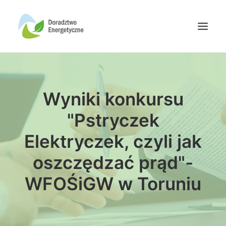
Oferta doradców
Wyniki konkursu
Aktualności
Wydarzenia
"Pstryczek
Oferta finansowania
Elektryczek, czyli jak
Wiedza
oszczędzać prąd"-
Media
WFOŚiGW w Toruniu
Kontakt
Wyszukiwanie