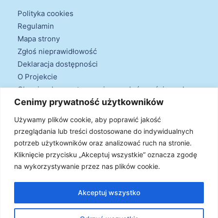
Polityka cookies
Regulamin
Mapa strony
Zgłoś nieprawidłowość
Deklaracja dostępności
O Projekcie
Obowiązek przestrzegania zasad równościowych
Cenimy prywatność użytkowników
oraz warunków podstawowych
Klauzule informacyjne
Używamy plików cookie, aby poprawić jakość
przeglądania lub treści dostosowane do indywidualnych
potrzeb użytkowników oraz analizować ruch na stronie.
Kliknięcie przycisku „Akceptuj wszystkie” oznacza zgodę
na wykorzystywanie przez nas plików cookie.
© 2026 Projekt Doradztwa Energetycznego. Wszystkie prawa
zastrzeżone
Akceptuj wszystko