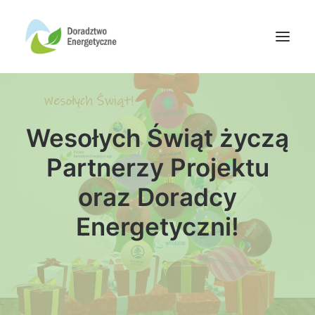
Oferta doradców
Wesołych Świąt życzą
Aktualności
Wydarzenia
Partnerzy Projektu
Oferta finansowania
oraz Doradcy
Wiedza
Energetyczni!
Media
Kontakt
Wyszukiwanie