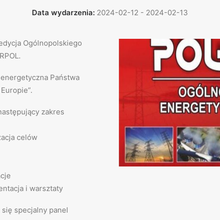
Data wydarzenia:
2024-02-12 - 2024-02-13
 edycja Ogólnopolskiego
ERPOL.
a energetyczna Państwa
Europie”.
następujący zakres
zacja celów
cje
ntacja i warsztaty
ię specjalny panel