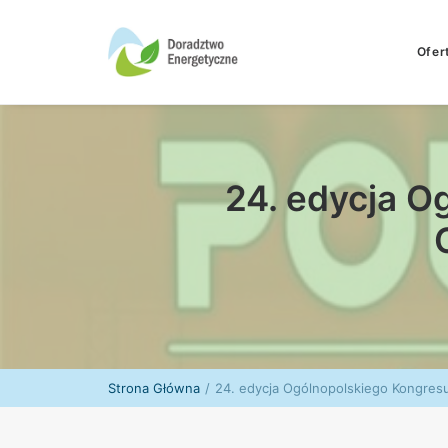
Ofer
24. edycja O
Strona Główna
24. edycja Ogólnopolskiego Kongre