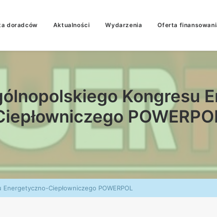
ta doradców
Aktualności
Wydarzenia
Oferta finansowani
gólnopolskiego Kongresu 
Ciepłowniczego POWERPO
su Energetyczno-Ciepłowniczego POWERPOL