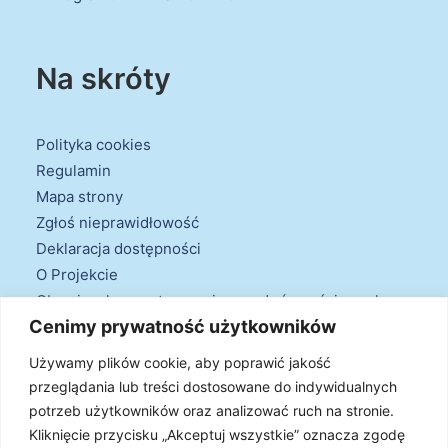
Na skróty
Polityka cookies
Regulamin
Mapa strony
Zgłoś nieprawidłowość
Deklaracja dostępności
O Projekcie
Obowiązek przestrzegania zasad równościowych
Cenimy prywatność użytkowników
oraz warunków podstawowych
Klauzule informacyjne
Używamy plików cookie, aby poprawić jakość
przeglądania lub treści dostosowane do indywidualnych
potrzeb użytkowników oraz analizować ruch na stronie.
Kliknięcie przycisku „Akceptuj wszystkie” oznacza zgodę