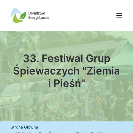
Oferta doradców
33. Festiwal Grup
Aktualności
Wydarzenia
Śpiewaczych "Ziemia
Oferta finansowania
i Pieśń"
Wiedza
Media
Kontakt
Wyszukiwanie
Strona Główna