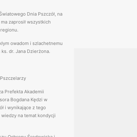
Światowego Dnia Pszczół, na
ma zaprosił wszystkich
 regionu.
kłym owadom i szlachetnemu
ks. dr. Jana Dzierżona.
 Pszczelarzy
za Prefekta Akademii
fesora Bogdana Kędzi w
ł i wynikające z tego
a wiedzy na temat kondycji
zu Ochrony Środowiska i