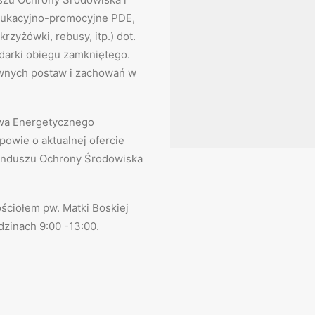
dukacyjno-promocyjne PDE,
rzyżówki, rebusy, itp.) dot.
podarki obiegu zamkniętego.
wnych postaw i zachowań w
twa Energetycznego
owie o aktualnej ofercie
unduszu Ochrony Środowiska
ościołem pw. Matki Boskiej
dzinach 9:00 -13:00.