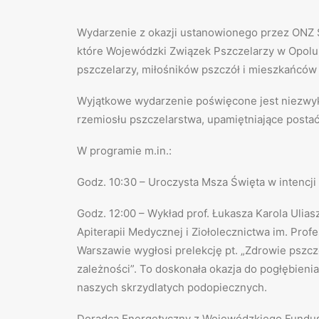
Wydarzenie z okazji ustanowionego przez ONZ 
które Wojewódzki Związek Pszczelarzy w Opolu 
pszczelarzy, miłośników pszczół i mieszkańców
Wyjątkowe wydarzenie poświęcone jest niezwy
rzemiosłu pszczelarstwa, upamiętniające postać 
W programie m.in.:
Godz. 10:30 – Uroczysta Msza Święta w intencji
Godz. 12:00 – Wykład prof. Łukasza Karola Ulias
Apiterapii Medycznej i Ziołolecznictwa im. Pro
Warszawie wygłosi prelekcję pt. „Zdrowie pszczó
zależności”. To doskonała okazja do pogłębieni
naszych skrzydlatych podopiecznych.
Doradca Energetyczny z Wojewódzkiego Fundus