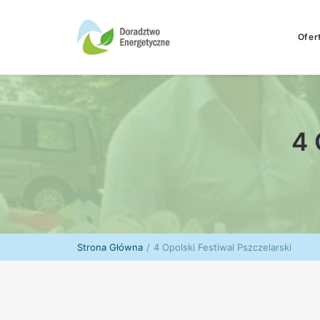
Ofer
4 
Strona Główna
4 Opolski Festiwal Pszczelarski