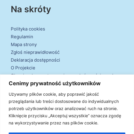
Na skróty
Polityka cookies
Regulamin
Mapa strony
Zgłoś nieprawidłowość
Deklaracja dostępności
O Projekcie
Obowiązek przestrzegania zasad równościowych
Cenimy prywatność użytkowników
oraz warunków podstawowych
Klauzule informacyjne
Używamy plików cookie, aby poprawić jakość
przeglądania lub treści dostosowane do indywidualnych
potrzeb użytkowników oraz analizować ruch na stronie.
Kliknięcie przycisku „Akceptuj wszystkie” oznacza zgodę
na wykorzystywanie przez nas plików cookie.
© 2026 Projekt Doradztwa Energetycznego. Wszystkie prawa
zastrzeżone