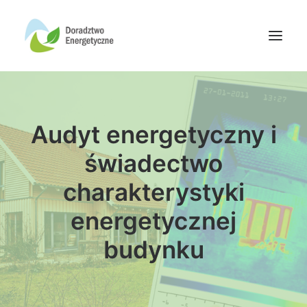
Oferta doradców
Audyt energetyczny i
Aktualności
Wydarzenia
świadectwo
Oferta finansowania
charakterystyki
Wiedza
energetycznej
Media
budynku
Kontakt
Wyszukiwanie