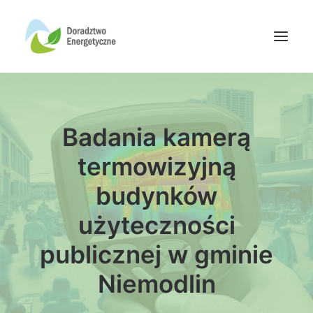
Oferta doradców
Badania kamerą
Aktualności
Wydarzenia
termowizyjną
Oferta finansowania
budynków
Wiedza
użyteczności
Media
publicznej w gminie
Kontakt
Niemodlin
Wyszukiwanie