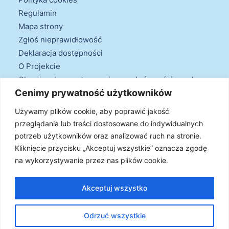
Regulamin
Mapa strony
Zgłoś nieprawidłowość
Deklaracja dostępności
O Projekcie
Obowiązek przestrzegania zasad równościowych
Cenimy prywatność użytkowników
oraz warunków podstawowych
Klauzule informacyjne
Używamy plików cookie, aby poprawić jakość
przeglądania lub treści dostosowane do indywidualnych
potrzeb użytkowników oraz analizować ruch na stronie.
Kliknięcie przycisku „Akceptuj wszystkie” oznacza zgodę
na wykorzystywanie przez nas plików cookie.
© 2026 Projekt Doradztwa Energetycznego. Wszystkie prawa
zastrzeżone
Akceptuj wszystko
Odrzuć wszystkie