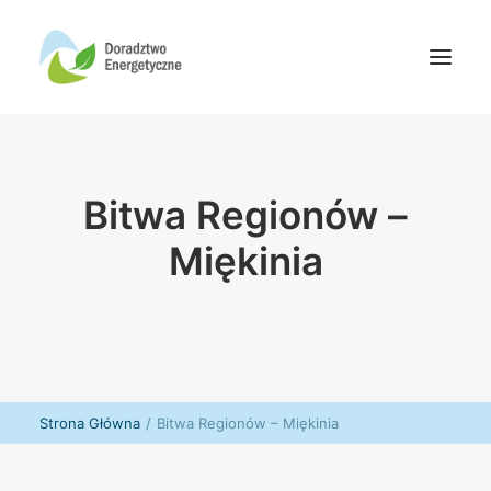
Oferta doradców
Bitwa Regionów –
Aktualności
Wydarzenia
Miękinia
Oferta finansowania
Wiedza
Media
Kontakt
Strona Główna
Bitwa Regionów – Miękinia
Wyszukiwanie