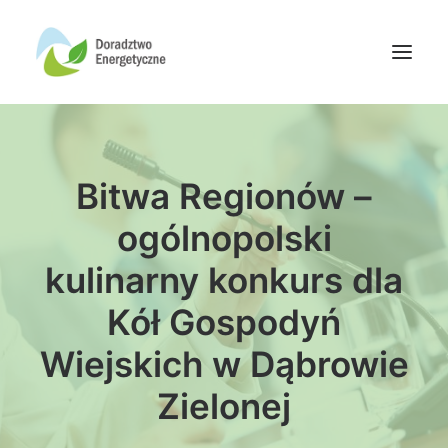
Oferta doradców
Bitwa Regionów –
Aktualności
Wydarzenia
ogólnopolski
Oferta finansowania
kulinarny konkurs dla
Wiedza
Kół Gospodyń
Media
Wiejskich w Dąbrowie
Kontakt
Zielonej
Wyszukiwanie