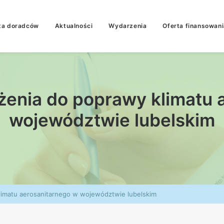
ta doradców
Aktualności
Wydarzenia
Oferta finansowani
ążenia do poprawy klimatu 
województwie lubelskim
klimatu aerosanitarnego w województwie lubelskim