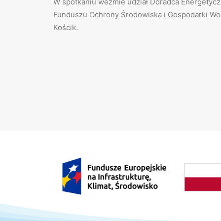
W spotkaniu weźmie udział Doradca Energetyc
Funduszu Ochrony Środowiska i Gospodarki Wod
Kościk.