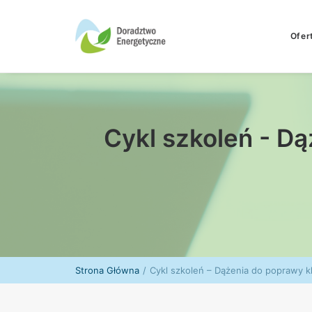
Ofer
Cykl szkoleń - D
Strona Główna
Cykl szkoleń – Dążenia do poprawy 