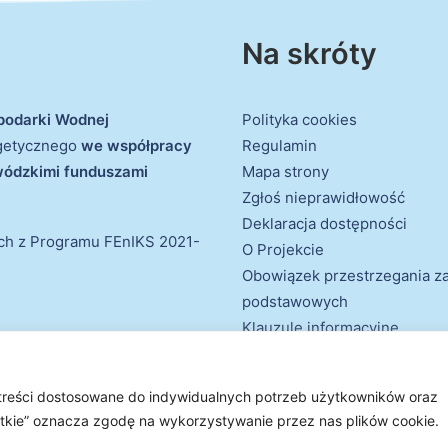
Na skróty
podarki Wodnej
Polityka cookies
rgetycznego
we współpracy
Regulamin
ewódzkimi funduszami
Mapa strony
Zgłoś nieprawidłowość
Deklaracja dostępności
ich z Programu FEnIKS 2021-
O Projekcie
Obowiązek przestrzegania 
podstawowych
Klauzule informacyjne
 treści dostosowane do indywidualnych potrzeb użytkowników oraz
e prawa zastrzeżone
ystkie” oznacza zgodę na wykorzystywanie przez nas plików cookie.