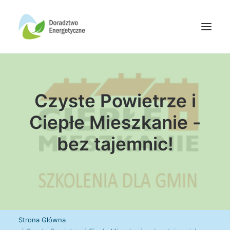
Oferta doradców
Czyste Powietrze i
Aktualności
Wydarzenia
Ciepłe Mieszkanie -
Oferta finansowania
bez tajemnic!
Wiedza
Media
Kontakt
Wyszukiwanie
Strona Główna