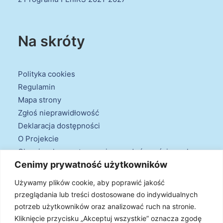
Na skróty
Polityka cookies
Regulamin
Mapa strony
Zgłoś nieprawidłowość
Deklaracja dostępności
O Projekcie
Obowiązek przestrzegania zasad równościowych
Cenimy prywatność użytkowników
oraz warunków podstawowych
Klauzule informacyjne
Używamy plików cookie, aby poprawić jakość
przeglądania lub treści dostosowane do indywidualnych
potrzeb użytkowników oraz analizować ruch na stronie.
Kliknięcie przycisku „Akceptuj wszystkie” oznacza zgodę