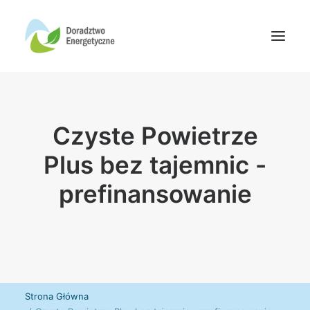
Oferta doradców
Czyste Powietrze
Aktualności
Wydarzenia
Plus bez tajemnic -
Oferta finansowania
prefinansowanie
Wiedza
Media
Kontakt
Wyszukiwanie
Strona Główna