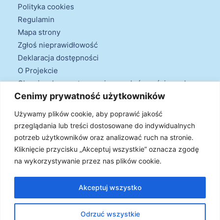
Polityka cookies
Regulamin
Mapa strony
Zgłoś nieprawidłowość
Deklaracja dostępności
O Projekcie
Obowiązek przestrzegania zasad równościowych
Cenimy prywatność użytkowników
oraz warunków podstawowych
Klauzule informacyjne
Używamy plików cookie, aby poprawić jakość
przeglądania lub treści dostosowane do indywidualnych
potrzeb użytkowników oraz analizować ruch na stronie.
Kliknięcie przycisku „Akceptuj wszystkie” oznacza zgodę
na wykorzystywanie przez nas plików cookie.
© 2026 Projekt Doradztwa Energetycznego. Wszystkie prawa
zastrzeżone
Akceptuj wszystko
Odrzuć wszystkie