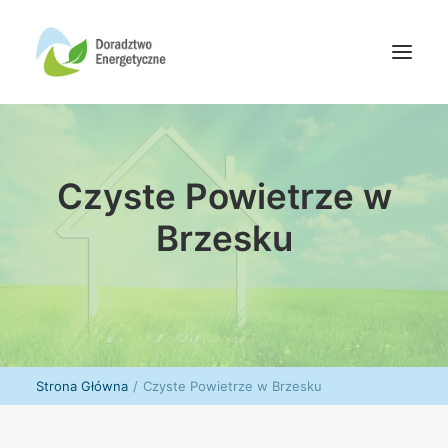
Oferta doradców
Czyste Powietrze w
Aktualności
Wydarzenia
Brzesku
Oferta finansowania
Wiedza
Media
Kontakt
Strona Główna
Czyste Powietrze w Brzesku
Wyszukiwanie