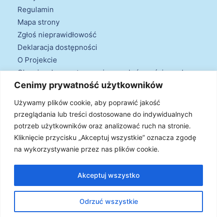
Regulamin
Mapa strony
Zgłoś nieprawidłowość
Deklaracja dostępności
O Projekcie
Obowiązek przestrzegania zasad równościowych
Cenimy prywatność użytkowników
oraz warunków podstawowych
Klauzule informacyjne
Używamy plików cookie, aby poprawić jakość
przeglądania lub treści dostosowane do indywidualnych
potrzeb użytkowników oraz analizować ruch na stronie.
Kliknięcie przycisku „Akceptuj wszystkie” oznacza zgodę
na wykorzystywanie przez nas plików cookie.
© 2026 Projekt Doradztwa Energetycznego. Wszystkie prawa
zastrzeżone
Akceptuj wszystko
Odrzuć wszystkie