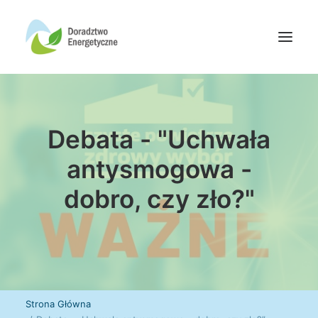
Oferta doradców
Debata - "Uchwała
Aktualności
Wydarzenia
antysmogowa -
Oferta finansowania
dobro, czy zło?"
Wiedza
Media
Kontakt
Wyszukiwanie
Strona Główna