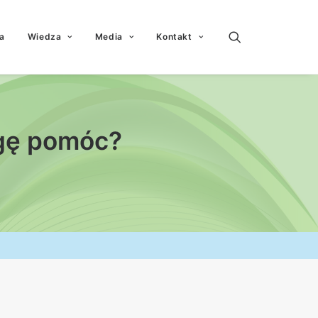
a
Wiedza
Media
Kontakt
gę pomóc?