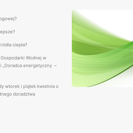
mogowej?
lepsze?
ródła ciepła?
 Gospodarki Wodnej w
ji „Doradca energetyczny –
y wtorek i piątek kwietnia o
atnego doradztwa