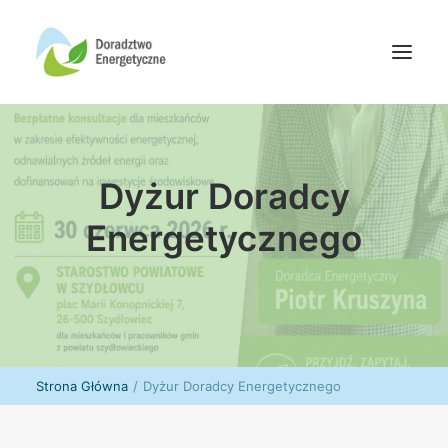
Oferta doradców
Dyżur Doradcy
Aktualności
Wydarzenia
Energetycznego
Oferta finansowania
Wiedza
Media
Kontakt
Strona Główna
Dyżur Doradcy Energetycznego
Wyszukiwanie