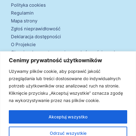
Polityka cookies
Regulamin
Mapa strony
Zgłoś nieprawidłowość
Deklaracja dostępności
O Projekcie
Obowiązek przestrzegania zasad równościowych
Cenimy prywatność użytkowników
oraz warunków podstawowych
Klauzule informacyjne
Używamy plików cookie, aby poprawić jakość
przeglądania lub treści dostosowane do indywidualnych
potrzeb użytkowników oraz analizować ruch na stronie.
Kliknięcie przycisku „Akceptuj wszystkie” oznacza zgodę
na wykorzystywanie przez nas plików cookie.
© 2026 Projekt Doradztwa Energetycznego. Wszystkie prawa
zastrzeżone
Akceptuj wszystko
Odrzuć wszystkie