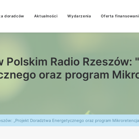
ta doradców
Aktualności
Wydarzenia
Oferta finansowani
w Polskim Radio Rzeszów: 
cznego oraz program Mikro
zeszów: „Projekt Doradztwa Energetycznego oraz program Mikroretencja