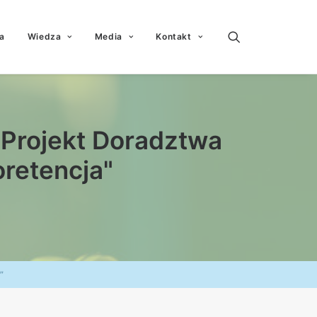
a
Wiedza
Media
Kontakt
"Projekt Doradztwa
retencja"
”