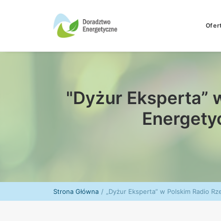
Ofer
"Dyżur Eksperta” 
Energety
Strona Główna
„Dyżur Eksperta” w Polskim Radio R