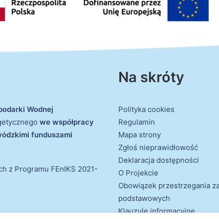
Na skróty
podarki Wodnej
Polityka cookies
rgetycznego
we współpracy
Regulamin
ewódzkimi funduszami
Mapa strony
Zgłoś nieprawidłowość
Deklaracja dostępności
ich z Programu FEnIKS 2021-
O Projekcie
Obowiązek przestrzegania 
podstawowych
Klauzule informacyjne