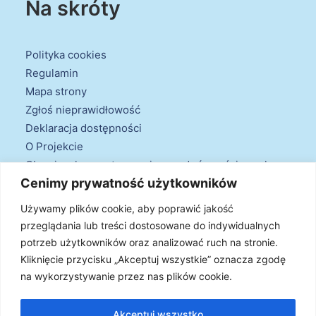
Na skróty
Polityka cookies
Regulamin
Mapa strony
Zgłoś nieprawidłowość
Deklaracja dostępności
O Projekcie
Obowiązek przestrzegania zasad równościowych
Cenimy prywatność użytkowników
oraz warunków podstawowych
Klauzule informacyjne
Używamy plików cookie, aby poprawić jakość
przeglądania lub treści dostosowane do indywidualnych
potrzeb użytkowników oraz analizować ruch na stronie.
Kliknięcie przycisku „Akceptuj wszystkie” oznacza zgodę
na wykorzystywanie przez nas plików cookie.
© 2026 Projekt Doradztwa Energetycznego. Wszystkie prawa
zastrzeżone
Akceptuj wszystko