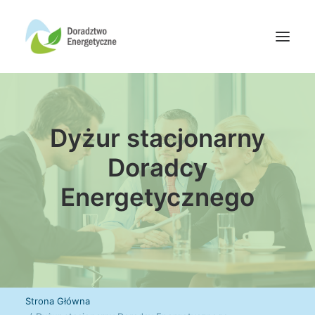
Oferta doradców
Dyżur stacjonarny
Aktualności
Wydarzenia
Doradcy
Oferta finansowania
Energetycznego
Wiedza
Media
Kontakt
Wyszukiwanie
Strona Główna