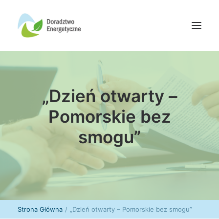
Oferta doradców
„Dzień otwarty –
Aktualności
Wydarzenia
Pomorskie bez
Oferta finansowania
smogu”
Wiedza
Media
Kontakt
Wyszukiwanie
Strona Główna
„Dzień otwarty – Pomorskie bez smogu”