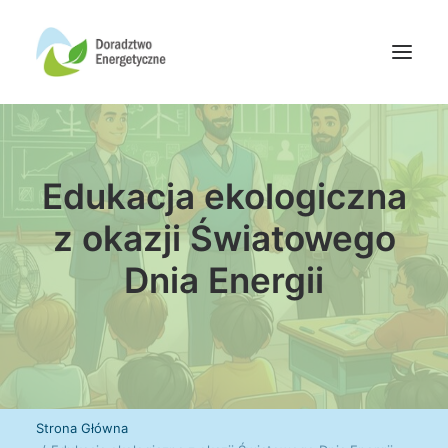
Oferta doradców
Edukacja ekologiczna
Aktualności
Wydarzenia
z okazji Światowego
Oferta finansowania
Dnia Energii
Wiedza
Media
Kontakt
Wyszukiwanie
Strona Główna