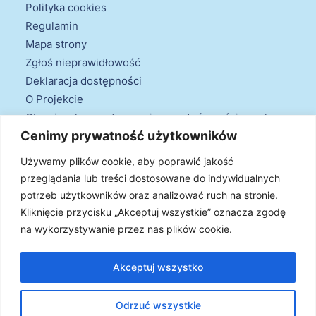
Polityka cookies
Regulamin
Mapa strony
Zgłoś nieprawidłowość
Deklaracja dostępności
O Projekcie
Obowiązek przestrzegania zasad równościowych
Cenimy prywatność użytkowników
oraz warunków podstawowych
Klauzule informacyjne
Używamy plików cookie, aby poprawić jakość
przeglądania lub treści dostosowane do indywidualnych
potrzeb użytkowników oraz analizować ruch na stronie.
Kliknięcie przycisku „Akceptuj wszystkie” oznacza zgodę
na wykorzystywanie przez nas plików cookie.
© 2026 Projekt Doradztwa Energetycznego. Wszystkie prawa
zastrzeżone
Akceptuj wszystko
Odrzuć wszystkie