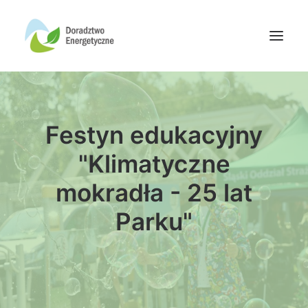
Oferta doradców
Festyn edukacyjny
Aktualności
Wydarzenia
"Klimatyczne
Oferta finansowania
mokradła - 25 lat
Wiedza
Parku"
Media
Kontakt
Wyszukiwanie