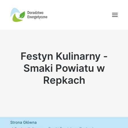
Oferta doradców
Festyn Kulinarny -
Aktualności
Wydarzenia
Smaki Powiatu w
Oferta finansowania
Repkach
Wiedza
Media
Kontakt
Wyszukiwanie
Strona Główna