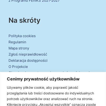
z Programu FEnIKS 2021-2027
Na skróty
Polityka cookies
Regulamin
Mapa strony
Zgłoś nieprawidłowość
Deklaracja dostępności
O Projekcie
Obowiązek przestrzegania zasad równościowych
Cenimy prywatność użytkowników
oraz warunków podstawowych
Klauzule informacyjne
Używamy plików cookie, aby poprawić jakość
przeglądania lub treści dostosowane do indywidualnych
potrzeb użytkowników oraz analizować ruch na stronie.
Kliknięcie przycisku „Akceptuj wszystkie” oznacza zgodę