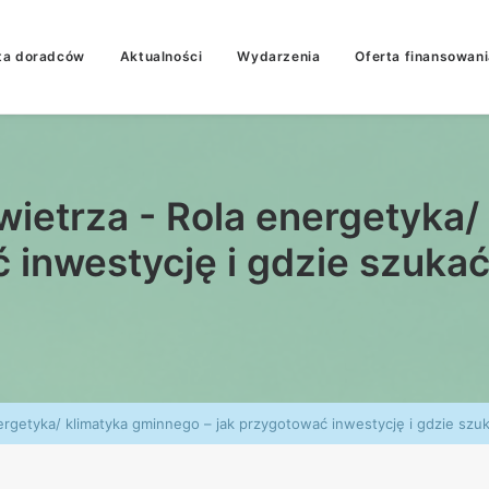
ta doradców
Aktualności
Wydarzenia
Oferta finansowani
ietrza - Rola energetyka/
ć inwestycję i gdzie szuka
rgetyka/ klimatyka gminnego – jak przygotować inwestycję i gdzie szu