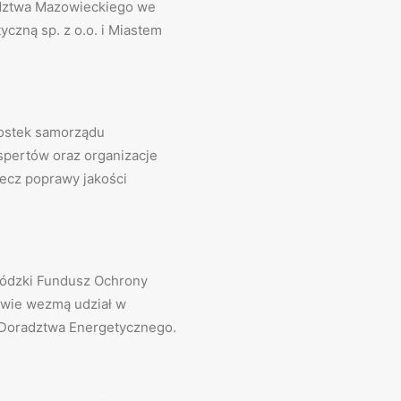
dztwa Mazowieckiego we
czną sp. z o.o. i Miastem
nostek samorządu
kspertów oraz organizacje
ecz poprawy jakości
wódzki Fundusz Ochrony
awie wezmą udział w
 Doradztwa Energetycznego.