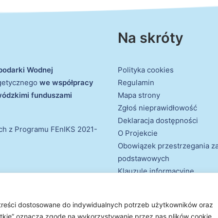
Na skróty
podarki Wodnej
Polityka cookies
rgetycznego
we współpracy
Regulamin
ewódzkimi funduszami
Mapa strony
Zgłoś nieprawidłowość
Deklaracja dostępności
ich z Programu FEnIKS 2021-
O Projekcie
Obowiązek przestrzegania 
podstawowych
Klauzule informacyjne
 treści dostosowane do indywidualnych potrzeb użytkowników oraz
e prawa zastrzeżone
ystkie” oznacza zgodę na wykorzystywanie przez nas plików cookie.