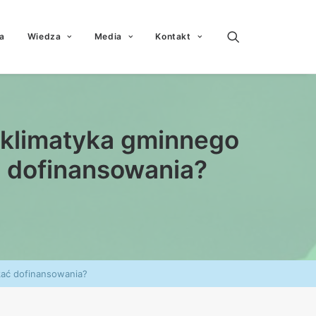
a
Wiedza
Media
Kontakt
 klimatyka gminnego
ć dofinansowania?
kać dofinansowania?