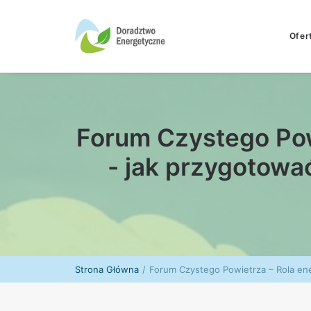
Ofer
Forum Czystego Pow
- jak przygotowa
Strona Główna
Forum Czystego Powietrza – Rola ene