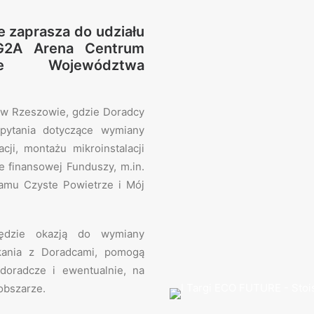
zaprasza do udziału
2A Arena Centrum
we Województwa
w Rzeszowie, gdzie Doradcy
pytania dotyczące wymiany
cji, montażu mikroinstalacji
ie finansowej Funduszy, m.in.
ramu Czyste Powietrze i Mój
będzie okazją do wymiany
kania z Doradcami, pomogą
doradcze i ewentualnie, na
obszarze.