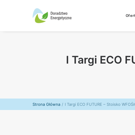
Ofer
I Targi ECO 
Strona Główna
I Targi ECO FUTURE – Stoisko WFOŚ