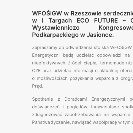
WFOŚiGW w Rzeszowie serdecznie 
w I Targach ECO FUTURE – G
Wystawienniczo Kongreso
Podkarpackiego w Jasionce.
Zapraszamy do odwiedzenia stoiska WFOŚiGW 
Energetyczni będą udzielać odpowiedzi na 
nieefektywnych źródeł ciepła, termomoderniza
OZE oraz udzielać informacji o aktualnej oferc
o możliwościach pozyskania wsparcia z prog
Prąd.
Spotkanie z Doradcami Energetycznymi 
doświadczeń i poglądów. Indywidulane spot
zdiagnozować zapotrzebowania na wsparcie 
Państwa życzenie, nawiązać współpracę w tym 