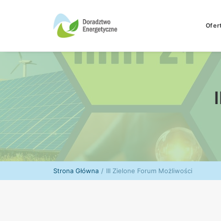
Ofer
Strona Główna
III Zielone Forum Możliwości