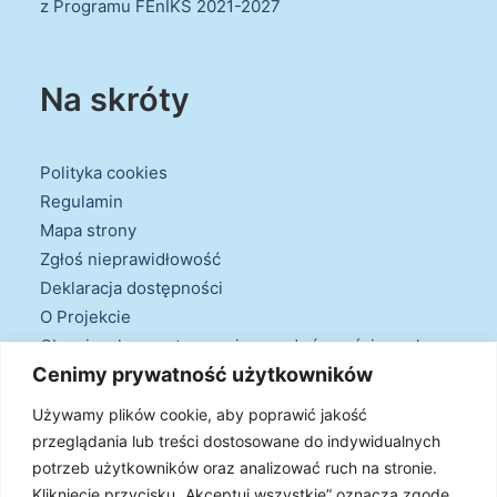
z Programu FEnIKS 2021-2027
Na skróty
Polityka cookies
Regulamin
Mapa strony
Zgłoś nieprawidłowość
Deklaracja dostępności
O Projekcie
Obowiązek przestrzegania zasad równościowych
Cenimy prywatność użytkowników
oraz warunków podstawowych
Klauzule informacyjne
Używamy plików cookie, aby poprawić jakość
przeglądania lub treści dostosowane do indywidualnych
potrzeb użytkowników oraz analizować ruch na stronie.
Kliknięcie przycisku „Akceptuj wszystkie” oznacza zgodę