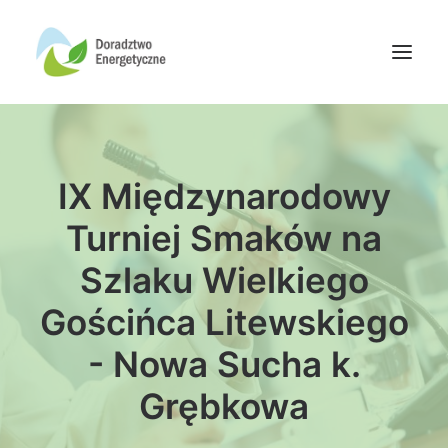
Oferta doradców
IX Międzynarodowy
Aktualności
Wydarzenia
Turniej Smaków na
Oferta finansowania
Szlaku Wielkiego
Wiedza
Gościńca Litewskiego
Media
- Nowa Sucha k.
Kontakt
Grębkowa
Wyszukiwanie