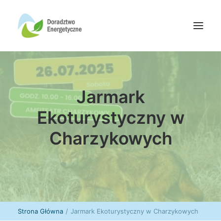
Oferta doradców
Jarmark
Aktualności
Wydarzenia
Ekoturystyczny w
Oferta finansowania
Charzykowych
Wiedza
Media
Kontakt
Wyszukiwanie
Strona Główna
Jarmark Ekoturystyczny w Charzykowych