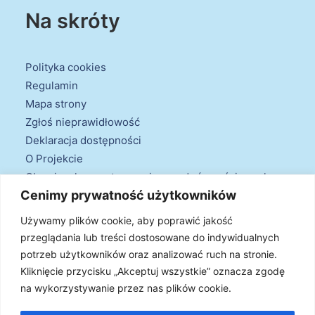
Na skróty
Polityka cookies
Regulamin
Mapa strony
Zgłoś nieprawidłowość
Deklaracja dostępności
O Projekcie
Obowiązek przestrzegania zasad równościowych
Cenimy prywatność użytkowników
oraz warunków podstawowych
Klauzule informacyjne
Używamy plików cookie, aby poprawić jakość
przeglądania lub treści dostosowane do indywidualnych
potrzeb użytkowników oraz analizować ruch na stronie.
Kliknięcie przycisku „Akceptuj wszystkie” oznacza zgodę
na wykorzystywanie przez nas plików cookie.
© 2026 Projekt Doradztwa Energetycznego. Wszystkie prawa
zastrzeżone